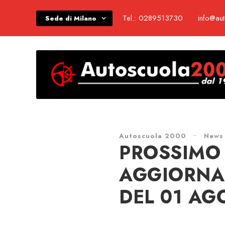
Tel.: 0289513730
info@au
Sede di Milano
Autoscuola 2000
•
News
PROSSIMO 
AGGIORNA
DEL 01 AG