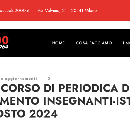
toscuole2000.it
Via Volvinio, 21 - 20141 Milano
HOME
COSA FACCIAMO
I 
 e aggiornamenti
•
0
CORSO DI PERIODICA D
MENTO INSEGNANTI-IS
OSTO 2024