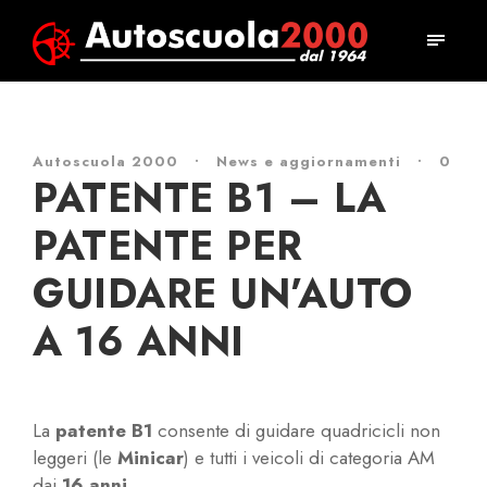
Autoscuola 2000
•
News e aggiornamenti
•
0
PATENTE B1 – LA
PATENTE PER
GUIDARE UN’AUTO
A 16 ANNI
La
patente B1
consente di guidare quadricicli non
leggeri (le
Minicar
) e tutti i veicoli di categoria AM
dai
16 anni
.